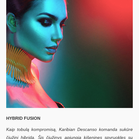
HYBRID FUSION
Kaip tobulą kompromisą, Karibian Descanso komanda sukūrė
čiužinį hibridą. Šis čiužinys apjungia kišenines spyruokles su