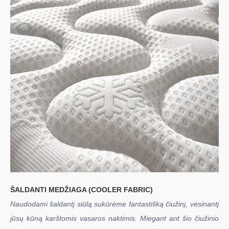
ŠALDANTI MEDŽIAGA (COOLER FABRIC)
Naudodami šaldantį siūlą sukūrėme fantastišką čiužinį, vėsinantį
jūsų kūną karštomis vasaros naktimis. Miegant ant šio čiužinio