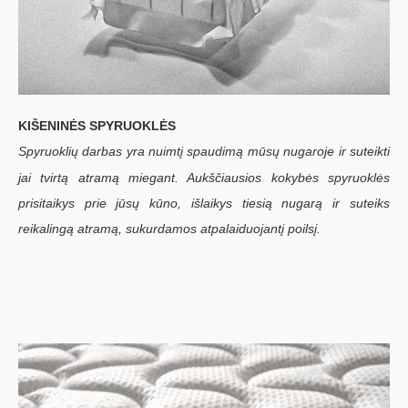
KIŠENINĖS SPYRUOKLĖS
Spyruoklių darbas yra nuimtį spaudimą mūsų nugaroje ir suteikti
jai tvirtą atramą miegant. Aukščiausios kokybės spyruoklės
prisitaikys prie jūsų kūno, išlaikys tiesią nugarą ir suteiks
reikalingą atramą, sukurdamos atpalaiduojantį poilsį.