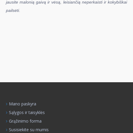
jausite malonią gaivą ir vėsą, leisiančią neperkaisti ir kokybiškai
pailsėti.
Mano paskyra
Sąlygos ir taisyklės
Grąžinimo forma
Susisiekite su mumis