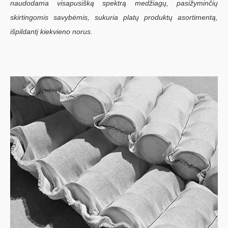
naudodama visapusišką spektrą medžiagų, pasižyminčių
skirtingomis savybėmis, sukuria platų produktų asortimentą,
išpildantį kiekvieno norus.