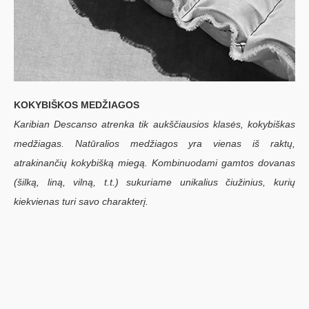
KOKYBIŠKOS MEDŽIAGOS
Karibian Descanso atrenka tik aukščiausios klasės, kokybiškas
medžiagas. Natūralios medžiagos yra vienas iš raktų,
atrakinančių kokybišką miegą. Kombinuodami gamtos dovanas
(šilką, liną, vilną, t.t.) sukuriame unikalius čiužinius, kurių
kiekvienas turi savo charakterį.